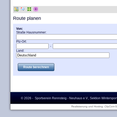
Route planen
Von:
Straße Hausnummer:
Plz-Ort:
-
Land:
Route berechnen
© 2026 - Sportverein Rennsteig - Neuhaus e.V., Sektion Winterspor
Realisiserung und Hosting:
CityCom
-