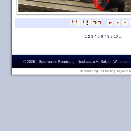
1
2
3
4
5
6
7
8
9
10
...
© 2026 - Sportverein Rennsteig - Neuhaus e.V., Sektion Winterspor
Realisiserung und Hosting:
CityCom
-