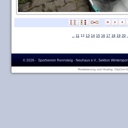
...
11
12
13
14
15
16
17
18
19
20
.
© 2026 - Sportverein Rennsteig - Neuhaus e.V., Sektion Winterspor
Realisiserung und Hosting:
CityCom
-