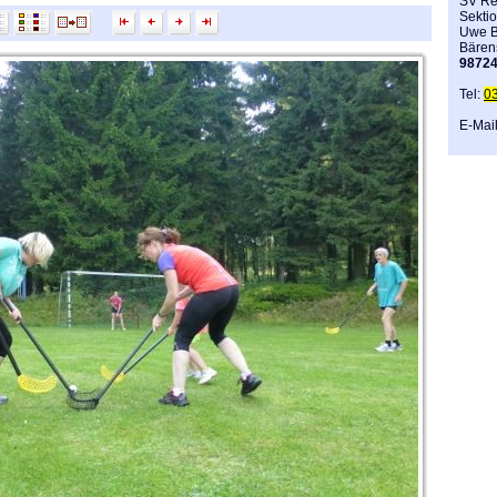
SV Re
Sektio
Uwe B
Bären
9872
Tel:
0
E-Mai