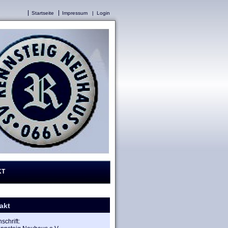
Startseite
Impressum
|
Login
KT
akt
schrift: