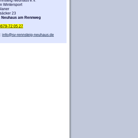
nnsteig Neuhaus e.V.
n Wintersport
laner
säcker 23
4 Neuhaus am Rennweg
3679-72 05 27
l:
info@sv-rennsteig-neuhaus.de