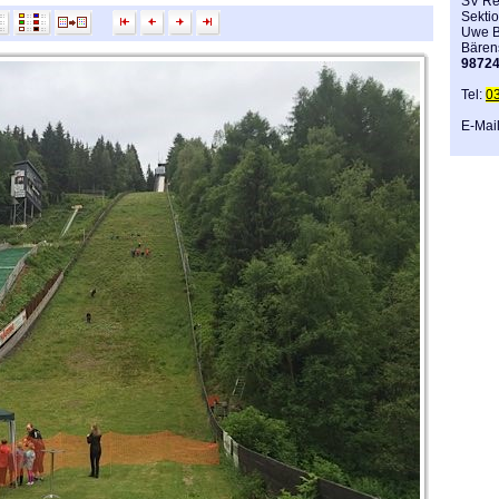
SV Re
Sektio
Uwe B
Bären
9872
Tel:
0
E-Mai