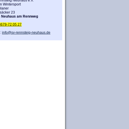
nnsteig Neuhaus e.V.
n Wintersport
laner
säcker 23
4 Neuhaus am Rennweg
3679-72 05 27
l:
info@sv-rennsteig-neuhaus.de