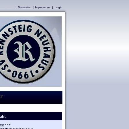
Startseite
Impressum
|
Login
KT
akt
schrift: