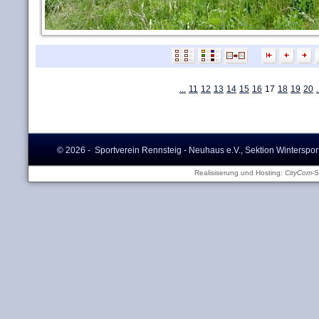
...
11
12
13
14
15
16
17
18
19
20
.
© 2026 - Sportverein Rennsteig - Neuhaus e.V., Sektion Winterspor
Realisiserung und Hosting:
CityCom
-