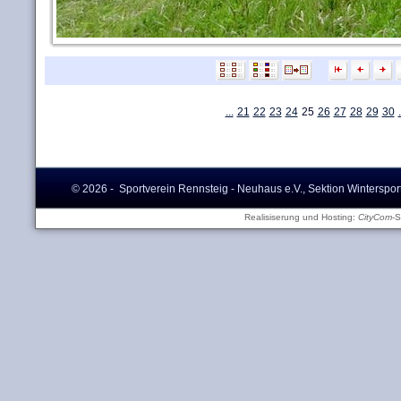
...
21
22
23
24
25
26
27
28
29
30
.
© 2026 - Sportverein Rennsteig - Neuhaus e.V., Sektion Winterspor
Realisiserung und Hosting:
CityCom
-