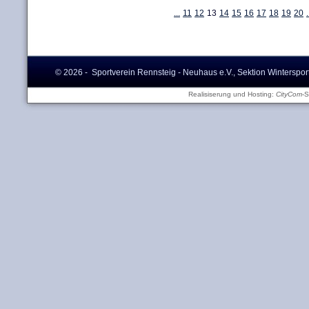
...
11
12
13
14
15
16
17
18
19
20
.
© 2026 - Sportverein Rennsteig - Neuhaus e.V., Sektion Winterspor
Realisiserung und Hosting:
CityCom
-