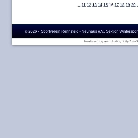
...
11
12
13
14
15
16
17
18
19
20
.
© 2026 - Sportverein Rennsteig - Neuhaus e.V., Sektion Winterspor
Realisiserung und Hosting:
CityCom
-