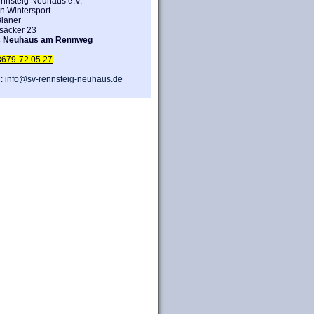
nnsteig Neuhaus e.V.
n Wintersport
laner
säcker 23
4 Neuhaus am Rennweg
3679-72 05 27
l:
info@sv-rennsteig-neuhaus.de