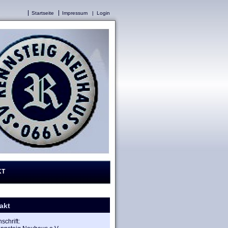
Startseite
Impressum
|
Login
KT
akt
schrift: