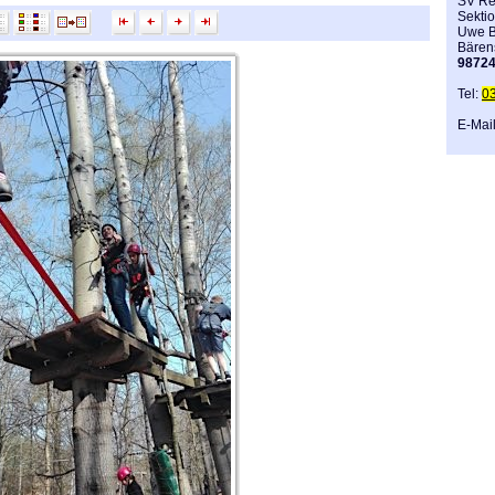
SV Re
Sektio
Uwe B
Bären
9872
Tel:
0
E-Mai