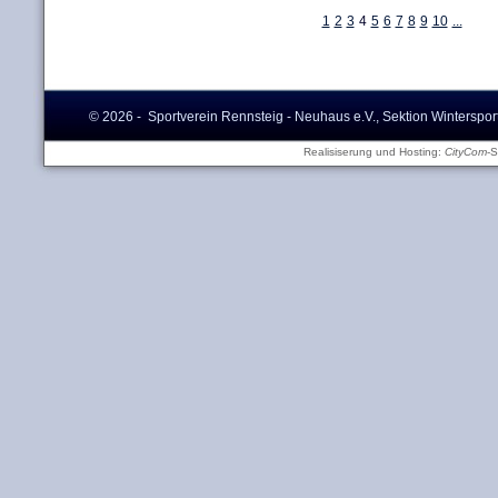
1
2
3
4
5
6
7
8
9
10
...
© 2026 - Sportverein Rennsteig - Neuhaus e.V., Sektion Winterspor
Realisiserung und Hosting:
CityCom
-