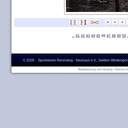
...
41
42
43
44
45
46
47
48
49
50
.
© 2026 - Sportverein Rennsteig - Neuhaus e.V., Sektion Winterspor
Realisiserung und Hosting:
CityCom
-