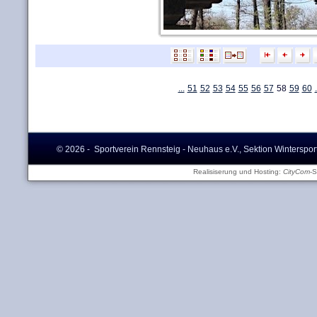
...
51
52
53
54
55
56
57
58
59
60
.
© 2026 - Sportverein Rennsteig - Neuhaus e.V., Sektion Winterspor
Realisiserung und Hosting:
CityCom
-