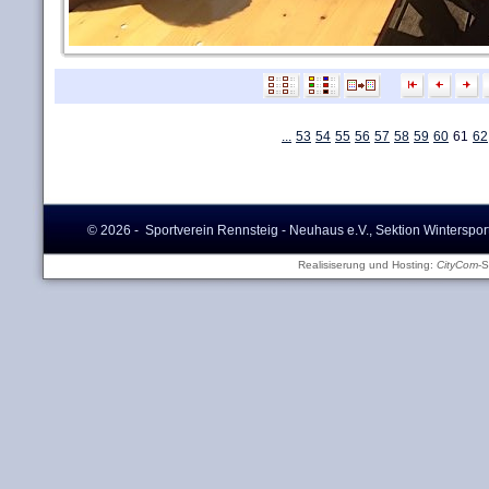
...
53
54
55
56
57
58
59
60
61
62
© 2026 - Sportverein Rennsteig - Neuhaus e.V., Sektion Winterspor
Realisiserung und Hosting:
CityCom
-